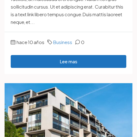
sollicitudin cursus. Ut et adipiscing erat. Curabitur this
is a text link libero tempus congue.Duis mattis laoreet
neque, et...
hace 10 años
Business
0
Lee mas