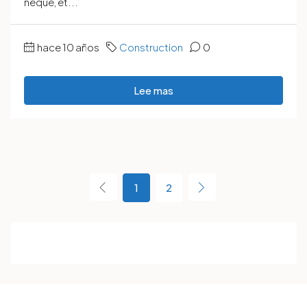
neque, et...
hace 10 años
Construction
0
Lee mas
1
2