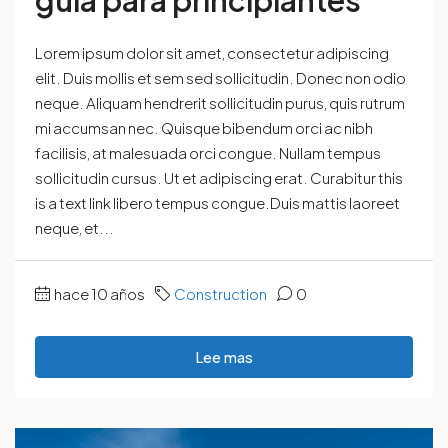
Lorem ipsum dolor sit amet, consectetur adipiscing
elit. Duis mollis et sem sed sollicitudin. Donec non odio
neque. Aliquam hendrerit sollicitudin purus, quis rutrum
mi accumsan nec. Quisque bibendum orci ac nibh
facilisis, at malesuada orci congue. Nullam tempus
sollicitudin cursus. Ut et adipiscing erat. Curabitur this
is a text link libero tempus congue.Duis mattis laoreet
neque, et...
hace 10 años
Construction
0
Lee mas