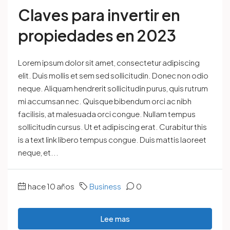
Claves para invertir en
propiedades en 2023
Lorem ipsum dolor sit amet, consectetur adipiscing
elit. Duis mollis et sem sed sollicitudin. Donec non odio
neque. Aliquam hendrerit sollicitudin purus, quis rutrum
mi accumsan nec. Quisque bibendum orci ac nibh
facilisis, at malesuada orci congue. Nullam tempus
sollicitudin cursus. Ut et adipiscing erat. Curabitur this
is a text link libero tempus congue. Duis mattis laoreet
neque, et...
hace 10 años
Business
0
Lee mas