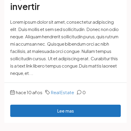
invertir
Lorem ipsum dolor sit amet, consectetur adipiscing
elit. Duis mollis et sem sed sollicitudin. Donec non odio
neque. Aliquam hendrerit sollicitudin purus, quis rutrum
mi accumsan nec. Quisque bibendum orci ac nibh
facilisis, at malesuada orci congue. Nullam tempus
sollicitudin cursus. Ut et adipiscing erat. Curabitur this
is a text link libero tempus congue.Duis mattis laoreet
neque, et...
hace 10 años
Real Estate
0
Lee mas