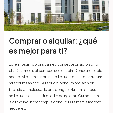
Comprar o alquilar: ¿qué
es mejor para ti?
Lorem ipsum dolor sit amet, consectetur adipiscing
elit. Duis mollis et sem sed sollicitudin. Donec non odio
neque. Aliquam hendrerit sollicitudin purus, quis rutrum
mi accumsan nec. Quisque bibendum orci ac nibh
facilisis, at malesuada orci congue. Nullam tempus
sollicitudin cursus. Ut et adipiscing erat. Curabitur this
is a text link libero tempus congue.Duis mattis laoreet
neque, et...