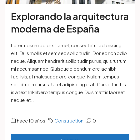
Explorando la arquitectura
moderna de España
Lorem ipsum dolor sit amet, consectetur adipiscing
elit. Duis mollis et sem sed sollicitudin. Donec non odio
neque. Aliquam hendrerit sollicitudin purus, quis rutrum
mi accumsan nec. Quisque bibendum orci ac nibh
facilisis, at malesuada orci congue. Nullam tempus
sollicitudin cursus. Ut et adipiscing erat. Curabitur this
is a text link libero tempus congue.Duis mattis laoreet
neque, et...
hace 10 años
Construction
0