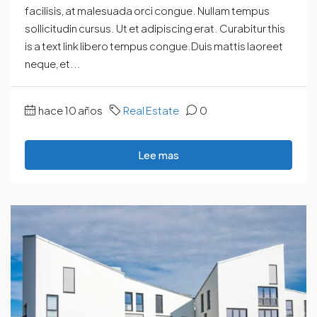
facilisis, at malesuada orci congue. Nullam tempus
sollicitudin cursus. Ut et adipiscing erat. Curabitur this
is a text link libero tempus congue.Duis mattis laoreet
neque, et...
hace 10 años
Real Estate
0
Lee mas