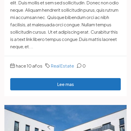
elit. Duis mollis et sem sed sollicitudin. Donec non odio
neque. Aliquam hendrerit sollicitudin purus, quis rutrum
mi accumsan nec. Quisque bibendum orci ac nibh
facilisis, at malesuada orci congue. Nullam tempus
sollicitudin cursus. Ut et adipiscing erat. Curabitur this
is a text link libero tempus congue.Duis mattis laoreet
neque, et...
hace 10 años
Real Estate
0
Lee mas