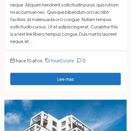
neque. Aliquam hendrerit sollicitudin purus, quis rutrum
mi accumsan nec. Quisque bibendum orci ac nibh
facilisis, at malesuada orci congue. Nullam tempus
sollicitudin cursus. Ut et adipiscing erat. Curabitur this
is a text link libero tempus congue.Duis mattis laoreet
neque, et...
hace 10 años
Real Estate
0
Lee mas