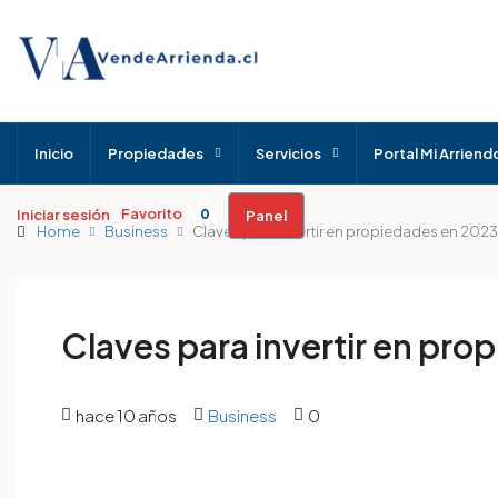
Inicio
Propiedades
Servicios
Portal Mi Arriend
Favorito
Iniciar sesión
0
Panel
Home
Business
Claves para invertir en propiedades en 2023
Claves para invertir en pr
hace 10 años
Business
0