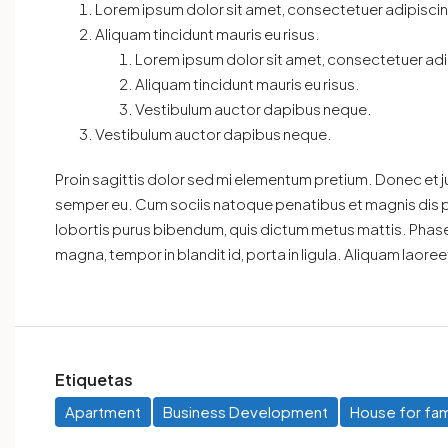
Lorem ipsum dolor sit amet, consectetuer adipiscing
Aliquam tincidunt mauris eu risus.
Lorem ipsum dolor sit amet, consectetuer adip
Aliquam tincidunt mauris eu risus.
Vestibulum auctor dapibus neque.
Vestibulum auctor dapibus neque.
Proin sagittis dolor sed mi elementum pretium. Donec et 
semper eu. Cum sociis natoque penatibus et magnis dis par
lobortis purus bibendum, quis dictum metus mattis. Phasel
magna, tempor in blandit id, porta in ligula. Aliquam laoreet
Etiquetas
Apartment
Business Development
House for fam