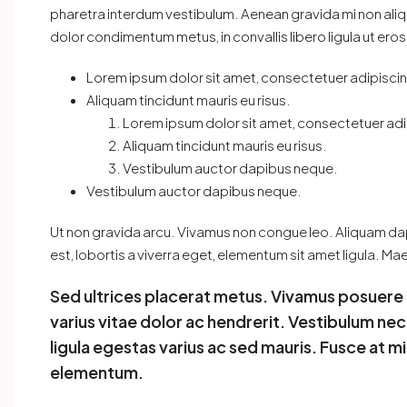
pharetra interdum vestibulum. Aenean gravida mi non aliqu
dolor condimentum metus, in convallis libero ligula ut eros
Lorem ipsum dolor sit amet, consectetuer adipiscing
Aliquam tincidunt mauris eu risus.
Lorem ipsum dolor sit amet, consectetuer adip
Aliquam tincidunt mauris eu risus.
Vestibulum auctor dapibus neque.
Vestibulum auctor dapibus neque.
Ut non gravida arcu. Vivamus non congue leo. Aliquam dap
est, lobortis a viverra eget, elementum sit amet ligula. M
Sed ultrices placerat metus. Vivamus posuere
varius vitae dolor ac hendrerit. Vestibulum ne
ligula egestas varius ac sed mauris. Fusce at 
elementum.