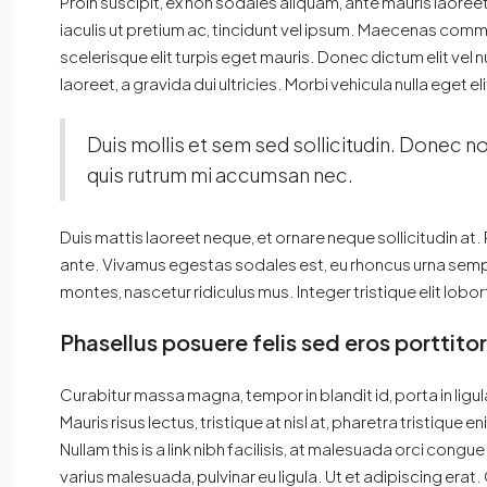
Proin suscipit, ex non sodales aliquam, ante mauris laoree
iaculis ut pretium ac, tincidunt vel ipsum. Maecenas com
scelerisque elit turpis eget mauris. Donec dictum elit vel 
laoreet, a gravida dui ultricies. Morbi vehicula nulla eget e
Duis mollis et sem sed sollicitudin. Donec no
quis rutrum mi accumsan nec.
Duis mattis laoreet neque, et ornare neque sollicitudin at
ante. Vivamus egestas sodales est, eu rhoncus urna semp
montes, nascetur ridiculus mus. Integer tristique elit lob
Phasellus posuere felis sed eros porttito
Curabitur massa magna, tempor in blandit id, porta in ligula
Mauris risus lectus, tristique at nisl at, pharetra tristique en
Nullam this is a link nibh facilisis, at malesuada orci congu
varius malesuada, pulvinar eu ligula. Ut et adipiscing era