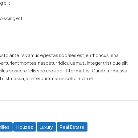
 elit.
iscing elit.
justo ante. Vivamus egestas sodales est, eu rhoncus urna
turient montes, nascetur ridiculus mus. Integer tristique elit
lus posuere felis sed eros porttitor mattis. Curabitur massa
 nisl massa, at interdum mauris sollicitudin et.
ilies
Houzez
Luxury
Real Estate