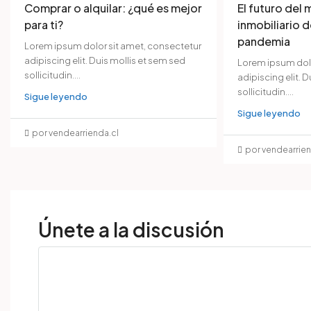
Comprar o alquilar: ¿qué es mejor
El futuro del
para ti?
inmobiliario 
pandemia
Lorem ipsum dolor sit amet, consectetur
adipiscing elit. Duis mollis et sem sed
Lorem ipsum dolo
sollicitudin....
adipiscing elit. 
sollicitudin....
Sigue leyendo
Sigue leyendo
por vendearrienda.cl
por vendearrien
Únete a la discusión