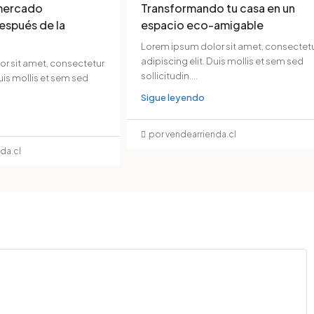
 mercado
Transformando tu casa en un
después de la
espacio eco-amigable
Lorem ipsum dolor sit amet, consectet
adipiscing elit. Duis mollis et sem sed
r sit amet, consectetur
sollicitudin....
Duis mollis et sem sed
Sigue leyendo
por vendearrienda.cl
da.cl