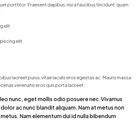
et porttitor. Praesent dapibus, nisi a faucibus tincidunt, quam
.
 elit.
iscing elit.
ibus laoreet purus, vitae iaculis eros egestas ac. Mauris massa
aecenas venenatis eros quis porta laoreet.
 leo nunc, eget mollis odio posuere nec.Vivamus
c dolor ac nunc blandit aliquam. Nam at metus non
mi metus. Nam elementum dui id nulla bibendum