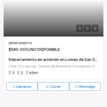
DEPARTAMENTO
$580.000/NO DISPONIBLE
Departamento en arriendo en Lomas de San Sebastián – Concepción
Chile, Concepción, Camino del Amanecer, Concepción, Región del Biobío, 4091007, Chile
2
2
65
m²
Llámenos
Correo
WhatsApp