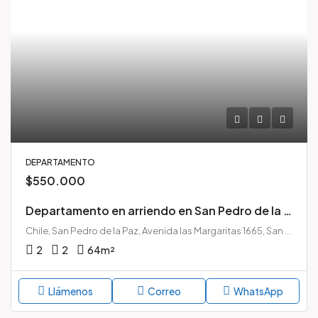
DEPARTAMENTO
$550.000
Departamento en arriendo en San Pedro de la Paz | 2 dormitorios + 2 estacionamientos | Huertos Familiares
Chile, San Pedro de la Paz, Avenida las Margaritas 1665, San Pedro de la Paz, Chile
2
2
64
m²
Llámenos
Correo
WhatsApp