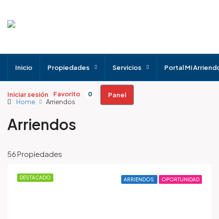
Inicio
Propiedades
Servicios
Portal Mi Arriend
Favorito
Iniciar sesión
0
Panel
Home
Arriendos
Arriendos
56 Propiedades
DESTACADO
ARRIENDOS
OPORTUNIDAD