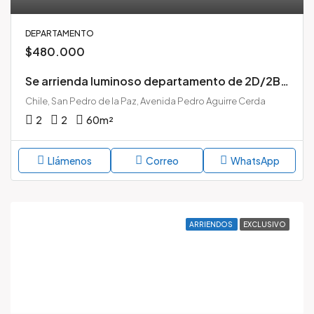
DEPARTAMENTO
$480.000
Se arrienda luminoso departamento de 2D/2B en Condominio Parque Millaray, San Pedro de la Paz
Chile, San Pedro de la Paz, Avenida Pedro Aguirre Cerda
2
2
60
m²
Llámenos
Correo
WhatsApp
ARRIENDOS
EXCLUSIVO