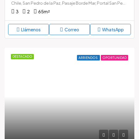
Chile, San Pedro de la Paz, Pasaje Borde Mar, Portal San Pedro, San Pedro de la Paz, Provincia de Concepción, Región del Biobío, 4120000, Chile
3
2
65
m²
Llámenos
Correo
WhatsApp
DESTACADO
ARRIENDOS
OPORTUNIDAD