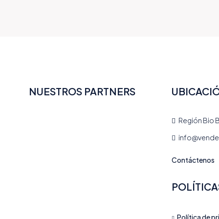
NUESTROS PARTNERS
UBICACI
Región Bio B
info@vendea
Contáctenos
POLÍTICA
Política de p