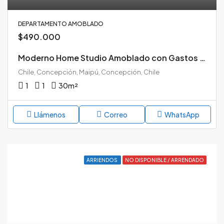
DEPARTAMENTO AMOBLADO
$490.000
Moderno Home Studio Amoblado con Gastos Comunes Incluidos | Edificio Atelier, Concepción Centro
Chile, Concepción, Maipú, Concepción, Chile
1
1
30
m²
Llámenos
Correo
WhatsApp
ARRIENDOS
NO DISPONIBLE / ARRENDADO