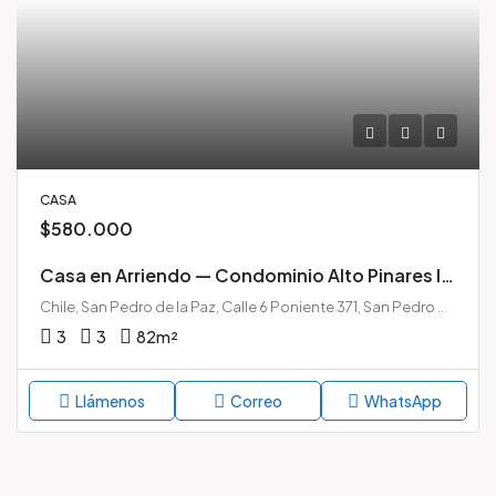
CASA
$580.000
Casa en Arriendo — Condominio Alto Pinares II, San Pedro de la Paz
Chile, San Pedro de la Paz, Calle 6 Poniente 371, San Pedro de la Paz, Chile
3
3
82
m²
Llámenos
Correo
WhatsApp