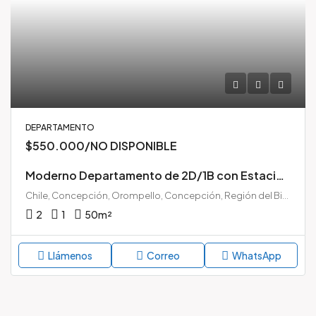
DEPARTAMENTO
$550.000/NO DISPONIBLE
Moderno Departamento de 2D/1B con Estacionamiento en Edificio Orompello, Concepción Centro
Chile, Concepción, Orompello, Concepción, Región del Biobío, Chile
2
1
50
m²
Llámenos
Correo
WhatsApp