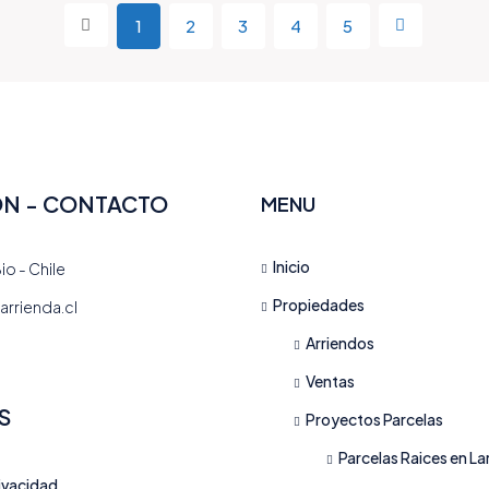
1
2
3
4
5
ÓN - CONTACTO
MENU
Inicio
io - Chile
Propiedades
rrienda.cl
Arriendos
Ventas
S
Proyectos Parcelas
Parcelas Raices en La
rivacidad