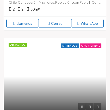
Chile, Concepción, Miraflores, Población Juan Pablo II, Concepción, Provincia de Concepción, Chile
2
2
50
m²
Llámenos
Correo
WhatsApp
DESTACADO
ARRIENDOS
OPORTUNIDAD