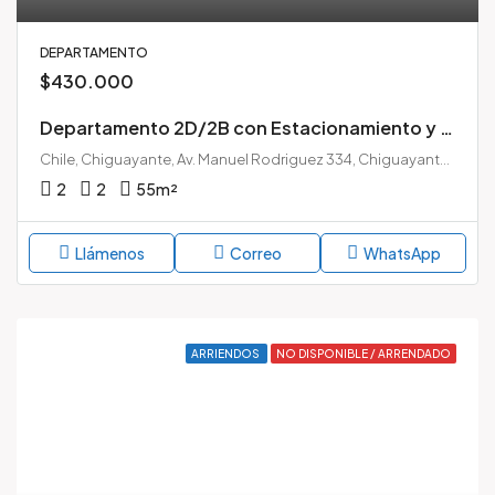
DEPARTAMENTO
$430.000
Departamento 2D/2B con Estacionamiento y Bodega | Edificio Las Palmas, Chiguayante
Chile, Chiguayante, Av. Manuel Rodriguez 334, Chiguayante - Bio Bio
2
2
55
m²
Llámenos
Correo
WhatsApp
ARRIENDOS
NO DISPONIBLE / ARRENDADO