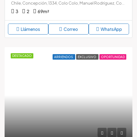
Chile, Concepción, 1334, Colo Colo, Manuel Rodríguez, Concepción, Provincia de Concepción, Región del Biobío, 4030177, Chile
3
2
69
m²
Llámenos
Correo
WhatsApp
DESTACADO
ARRIENDOS
EXCLUSIVO
OPORTUNIDAD