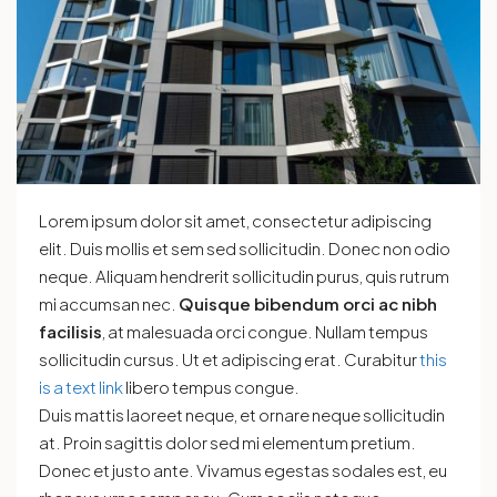
Lorem ipsum dolor sit amet, consectetur adipiscing
elit. Duis mollis et sem sed sollicitudin. Donec non odio
neque. Aliquam hendrerit sollicitudin purus, quis rutrum
mi accumsan nec.
Quisque bibendum orci ac nibh
facilisis
, at malesuada orci congue. Nullam tempus
sollicitudin cursus. Ut et adipiscing erat. Curabitur
this
is a text link
libero tempus congue.
Duis mattis laoreet neque, et ornare neque sollicitudin
at. Proin sagittis dolor sed mi elementum pretium.
Donec et justo ante. Vivamus egestas sodales est, eu