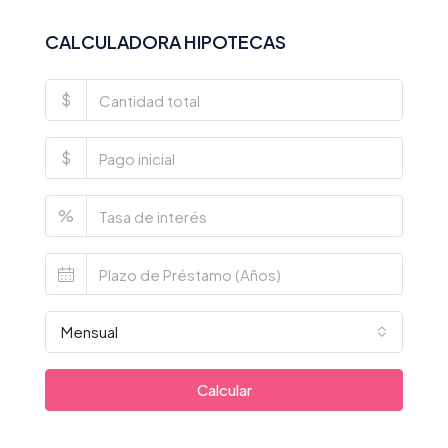
CALCULADORA HIPOTECAS
$
$
%
Mensual
Calcular