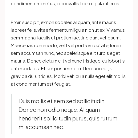
condimentum metus, in convallis libero ligula ut eros.
Proin suscipit, ex non sodales aliquam, ante mauris
laoreet felis, vitae fermentum ligula nibh ut ex. Vivamus
sem magna, iaculis ut pretium ac, tincidunt vel ipsum.
Maecenas commodo, velit vel porta vulputate, lorem
sem accumsan nunc, nec scelerisque elit turpis eget
mauris. Donec dictum elit vel nunc tristique, eu lobortis
ante sodales. Etiam posuere leo ut leo laoreet, a
gravida dui ultricies. Morbi vehicula nulla eget elit mollis,
at condimentum est feugiat.
Duis mollis et sem sed sollicitudin.
Donec non odio neque. Aliquam
hendrerit sollicitudin purus, quis rutrum
mi accumsan nec.