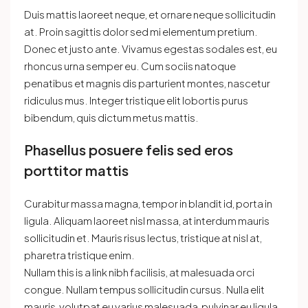
Duis mattis laoreet neque, et ornare neque sollicitudin
at. Proin sagittis dolor sed mi elementum pretium.
Donec et justo ante. Vivamus egestas sodales est, eu
rhoncus urna semper eu. Cum sociis natoque
penatibus et magnis dis parturient montes, nascetur
ridiculus mus. Integer tristique elit lobortis purus
bibendum, quis dictum metus mattis.
Phasellus posuere felis sed eros
porttitor mattis
Curabitur massa magna, tempor in blandit id, porta in
ligula. Aliquam laoreet nisl massa, at interdum mauris
sollicitudin et. Mauris risus lectus, tristique at nisl at,
pharetra tristique enim.
Nullam this is a link nibh facilisis, at malesuada orci
congue. Nullam tempus sollicitudin cursus. Nulla elit
mauris, volutpat eu varius malesuada, pulvinar eu ligula.