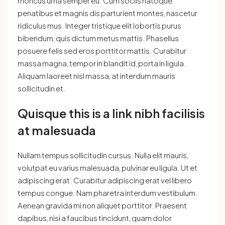
rhoncus urna semper eu. Cum sociis natoque
penatibus et magnis dis parturient montes, nascetur
ridiculus mus. Integer tristique elit lobortis purus
bibendum, quis dictum metus mattis. Phasellus
posuere felis sed eros porttitor mattis. Curabitur
massa magna, tempor in blandit id, porta in ligula.
Aliquam laoreet nisl massa, at interdum mauris
sollicitudin et.
Quisque this is a link nibh facilisis
at malesuada
Nullam tempus sollicitudin cursus. Nulla elit mauris,
volutpat eu varius malesuada, pulvinar eu ligula. Ut et
adipiscing erat. Curabitur adipiscing erat vel libero
tempus congue. Nam pharetra interdum vestibulum.
Aenean gravida mi non aliquet porttitor. Praesent
dapibus, nisi a faucibus tincidunt, quam dolor