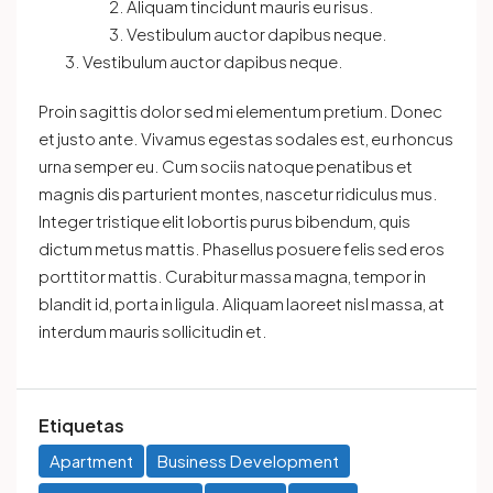
Aliquam tincidunt mauris eu risus.
Vestibulum auctor dapibus neque.
Vestibulum auctor dapibus neque.
Proin sagittis dolor sed mi elementum pretium. Donec
et justo ante. Vivamus egestas sodales est, eu rhoncus
urna semper eu. Cum sociis natoque penatibus et
magnis dis parturient montes, nascetur ridiculus mus.
Integer tristique elit lobortis purus bibendum, quis
dictum metus mattis. Phasellus posuere felis sed eros
porttitor mattis. Curabitur massa magna, tempor in
blandit id, porta in ligula. Aliquam laoreet nisl massa, at
interdum mauris sollicitudin et.
Etiquetas
Apartment
Business Development