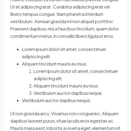
Ut et adipiscing erat. Curabitur adipiscing erat vel
libero tempus congue. Nam pharetra interdum
vestibulum. Aenean gravida mi non aliquet porttitor.
Praesent dapibus, nisi a faucibus tincidunt, quam dolor
condimentum metus, in convallis libero ligula ut eros.
Lorem ipsum dolor sit amet, consectetuer
adipiscing elit.
Aliquam tincidunt mauris eu risus.
Lorem ipsum dolor sit amet, consectetuer
adipiscing elit.
Aliquam tincidunt mauris eu risus.
Vestibulum auctor dapibus neque.
Vestibulum auctor dapibus neque.
Ut non gravida arcu. Vivamus non congue leo. Aliquam
dapibus laoreet purus, vitae iaculis eros egestas ac.
Mauris massa est, lobortis a viverra eget, elementum sit