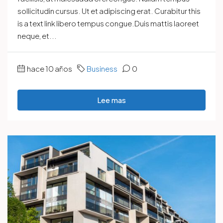
sollicitudin cursus. Ut et adipiscing erat. Curabitur this
is a text link libero tempus congue.Duis mattis laoreet
neque, et...
hace 10 años
Business
0
Lee mas