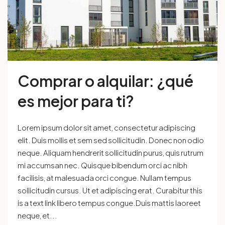
Comprar o alquilar: ¿qué
es mejor para ti?
Lorem ipsum dolor sit amet, consectetur adipiscing
elit. Duis mollis et sem sed sollicitudin. Donec non odio
neque. Aliquam hendrerit sollicitudin purus, quis rutrum
mi accumsan nec. Quisque bibendum orci ac nibh
facilisis, at malesuada orci congue. Nullam tempus
sollicitudin cursus. Ut et adipiscing erat. Curabitur this
is a text link libero tempus congue.Duis mattis laoreet
neque, et...