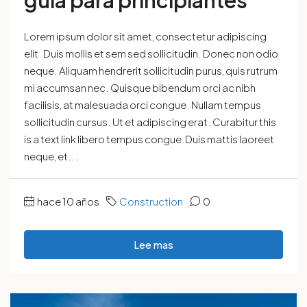
Lorem ipsum dolor sit amet, consectetur adipiscing
elit. Duis mollis et sem sed sollicitudin. Donec non odio
neque. Aliquam hendrerit sollicitudin purus, quis rutrum
mi accumsan nec. Quisque bibendum orci ac nibh
facilisis, at malesuada orci congue. Nullam tempus
sollicitudin cursus. Ut et adipiscing erat. Curabitur this
is a text link libero tempus congue.Duis mattis laoreet
neque, et...
hace 10 años
Construction
0
Lee mas