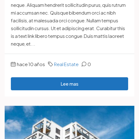
neque. Aliquam hendrerit sollicitudin purus, quis rutrum
mi accumsan nec. Quisque bibendum orci ac nibh
facilisis, at malesuada orci congue. Nullam tempus
sollicitudin cursus. Ut et adipiscing erat. Curabitur this
is a text link libero tempus congue.Duis mattis laoreet
neque, et...
hace 10 años
Real Estate
0
Lee mas