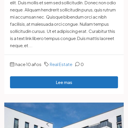
elit. Duis mollis et sem sed sollicitudin. Donec non odio
neque. Aliquam hendrerit sollicitudin purus, quis rutrum
mi accumsan nec. Quisque bibendum orci ac nibh
facilisis, at malesuada orci congue. Nullam tempus
sollicitudin cursus. Ut et adipiscing erat. Curabitur this
is a text link libero tempus congue.Duis mattis laoreet
neque, et...
hace 10 años
Real Estate
0
Lee mas