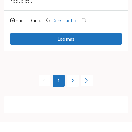
neque, et...
hace 10 años
Construction
0
Lee mas
1
2