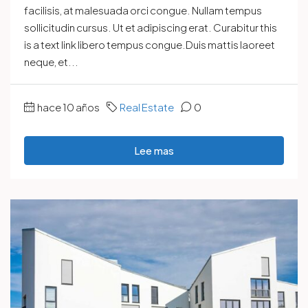
facilisis, at malesuada orci congue. Nullam tempus
sollicitudin cursus. Ut et adipiscing erat. Curabitur this
is a text link libero tempus congue.Duis mattis laoreet
neque, et...
hace 10 años
Real Estate
0
Lee mas