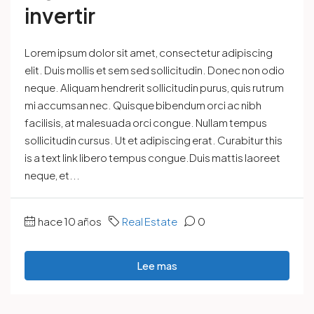
invertir
Lorem ipsum dolor sit amet, consectetur adipiscing
elit. Duis mollis et sem sed sollicitudin. Donec non odio
neque. Aliquam hendrerit sollicitudin purus, quis rutrum
mi accumsan nec. Quisque bibendum orci ac nibh
facilisis, at malesuada orci congue. Nullam tempus
sollicitudin cursus. Ut et adipiscing erat. Curabitur this
is a text link libero tempus congue.Duis mattis laoreet
neque, et...
hace 10 años
Real Estate
0
Lee mas