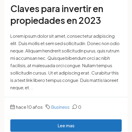
Claves para invertir en
propiedades en 2023
Lorem ipsum dolor sit amet, consectetur adipiscing
elit. Duis mollis et sem sed sollicitudin. Donec non odio
neque. Aliquam hendrerit sollicitudin purus, quis rutrum
mi accumsan nec. Quisque bibendum orci ac nibh
facilisis, at malesuada orci congue. Nullam tempus
sollicitudin cursus. Ut et adipiscing erat. Curabitur this
is a text link libero tempus congue. Duis mattis laoreet
neque, et...
hace 10 años
Business
0
Lee mas