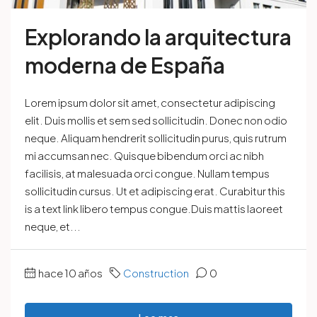
Explorando la arquitectura
moderna de España
Lorem ipsum dolor sit amet, consectetur adipiscing
elit. Duis mollis et sem sed sollicitudin. Donec non odio
neque. Aliquam hendrerit sollicitudin purus, quis rutrum
mi accumsan nec. Quisque bibendum orci ac nibh
facilisis, at malesuada orci congue. Nullam tempus
sollicitudin cursus. Ut et adipiscing erat. Curabitur this
is a text link libero tempus congue.Duis mattis laoreet
neque, et...
hace 10 años
Construction
0