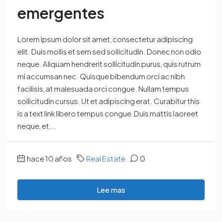
emergentes
Lorem ipsum dolor sit amet, consectetur adipiscing
elit. Duis mollis et sem sed sollicitudin. Donec non odio
neque. Aliquam hendrerit sollicitudin purus, quis rutrum
mi accumsan nec. Quisque bibendum orci ac nibh
facilisis, at malesuada orci congue. Nullam tempus
sollicitudin cursus. Ut et adipiscing erat. Curabitur this
is a text link libero tempus congue.Duis mattis laoreet
neque, et...
hace 10 años
Real Estate
0
Lee mas