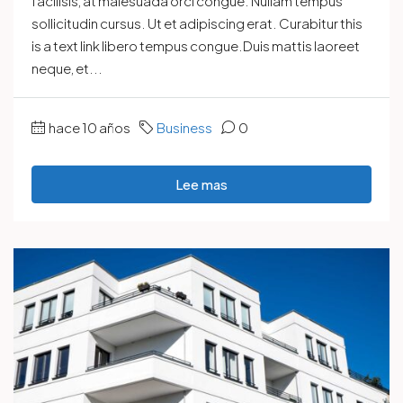
facilisis, at malesuada orci congue. Nullam tempus
sollicitudin cursus. Ut et adipiscing erat. Curabitur this
is a text link libero tempus congue.Duis mattis laoreet
neque, et...
hace 10 años
Business
0
Lee mas