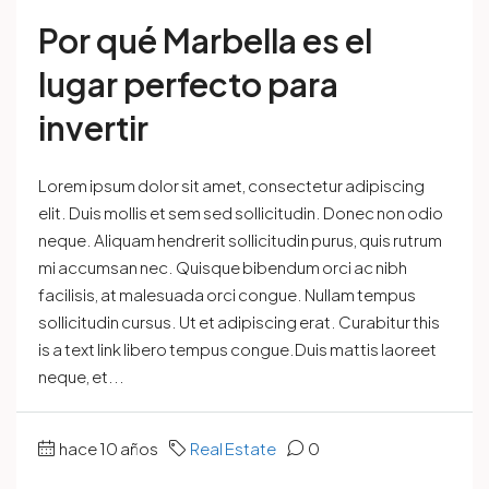
Por qué Marbella es el
lugar perfecto para
invertir
Lorem ipsum dolor sit amet, consectetur adipiscing
elit. Duis mollis et sem sed sollicitudin. Donec non odio
neque. Aliquam hendrerit sollicitudin purus, quis rutrum
mi accumsan nec. Quisque bibendum orci ac nibh
facilisis, at malesuada orci congue. Nullam tempus
sollicitudin cursus. Ut et adipiscing erat. Curabitur this
is a text link libero tempus congue.Duis mattis laoreet
neque, et...
hace 10 años
Real Estate
0