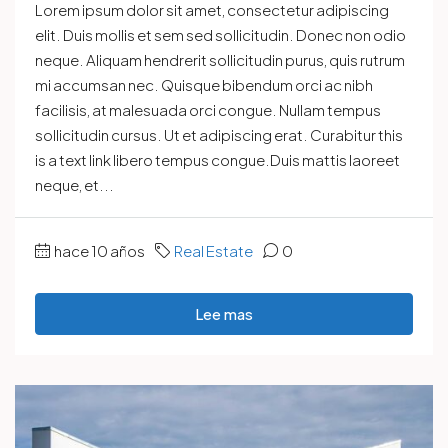
Lorem ipsum dolor sit amet, consectetur adipiscing
elit. Duis mollis et sem sed sollicitudin. Donec non odio
neque. Aliquam hendrerit sollicitudin purus, quis rutrum
mi accumsan nec. Quisque bibendum orci ac nibh
facilisis, at malesuada orci congue. Nullam tempus
sollicitudin cursus. Ut et adipiscing erat. Curabitur this
is a text link libero tempus congue.Duis mattis laoreet
neque, et...
hace 10 años
Real Estate
0
Lee mas