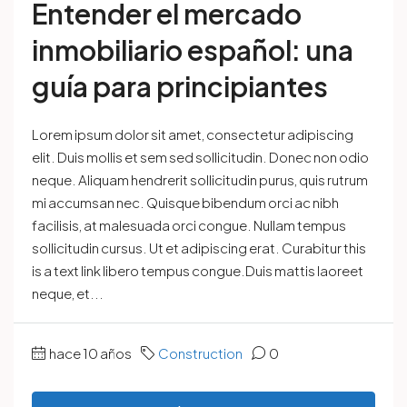
Entender el mercado
inmobiliario español: una
guía para principiantes
Lorem ipsum dolor sit amet, consectetur adipiscing
elit. Duis mollis et sem sed sollicitudin. Donec non odio
neque. Aliquam hendrerit sollicitudin purus, quis rutrum
mi accumsan nec. Quisque bibendum orci ac nibh
facilisis, at malesuada orci congue. Nullam tempus
sollicitudin cursus. Ut et adipiscing erat. Curabitur this
is a text link libero tempus congue.Duis mattis laoreet
neque, et...
hace 10 años
Construction
0