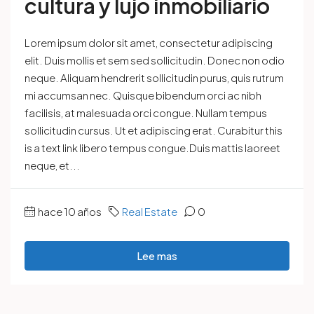
cultura y lujo inmobiliario
Lorem ipsum dolor sit amet, consectetur adipiscing
elit. Duis mollis et sem sed sollicitudin. Donec non odio
neque. Aliquam hendrerit sollicitudin purus, quis rutrum
mi accumsan nec. Quisque bibendum orci ac nibh
facilisis, at malesuada orci congue. Nullam tempus
sollicitudin cursus. Ut et adipiscing erat. Curabitur this
is a text link libero tempus congue.Duis mattis laoreet
neque, et...
hace 10 años
Real Estate
0
Lee mas