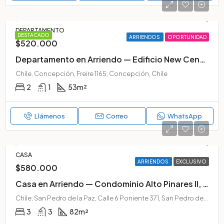
DEPARTAMENTO
DESTACADO
ARRIENDOS
OPORTUNIDAD
$520.000
Departamento en Arriendo — Edificio New Center, Pleno Centro de Concepción
Chile, Concepción, Freire 1165, Concepción, Chile
2
1
53
m²
Llámenos
Correo
WhatsApp
CASA
ARRIENDOS
EXCLUSIVO
$580.000
Casa en Arriendo — Condominio Alto Pinares II, San Pedro de la Paz
Chile, San Pedro de la Paz, Calle 6 Poniente 371, San Pedro de la Paz, Chile
3
3
82
m²