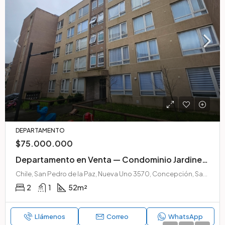
DEPARTAMENTO
$75.000.000
Departamento en Venta — Condominio Jardines de San Pedro II, San Pedro de la Paz
Chile, San Pedro de la Paz, Nueva Uno 3570, Concepción, San Pedro de la Paz, Chile
2
1
52
m²
Llámenos
Correo
WhatsApp