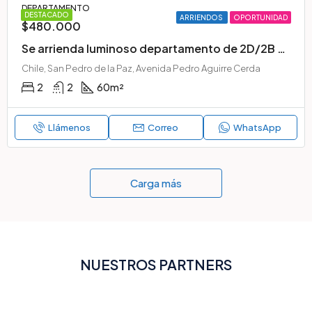
DEPARTAMENTO
DESTACADO
ARRIENDOS
OPORTUNIDAD
$480.000
Se arrienda luminoso departamento de 2D/2B en Condominio Parque Millaray, San Pedro de la Paz
Chile, San Pedro de la Paz, Avenida Pedro Aguirre Cerda
2
2
60
m²
Llámenos
Correo
WhatsApp
Carga más
NUESTROS PARTNERS