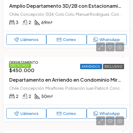
Amplio Departamento 3D/2B con Estacionamiento | Edificio Plaza Mayor 3, Concepción
Chile, Concepción, 1334, Colo Colo, Manuel Rodríguez, Concepción, Provincia de Concepción, Región del Biobío, 4030177, Chile
3
2
69
m²
Llámenos
Correo
WhatsApp
DEPARTAMENTO
DESTACADO
ARRIENDOS
EXCLUSIVO
$450.000
Departamento en Arriendo en Condominio Mirador Biobío – Concepción
Chile, Concepción, Miraflores, Población Juan Pablo II, Concepción, Provincia de Concepción, Chile
2
2
50
m²
Llámenos
Correo
WhatsApp