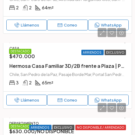
2
2
64
m²
Llámenos
Correo
WhatsApp
CASA
DESTACADO
ARRIENDOS
EXCLUSIVO
$470.000
Hermosa Casa Familiar 3D/2B frente a Plaza | Portal San Pedro, San Pedro de la Paz
Chile, San Pedro de la Paz, Pasaje Borde Mar, Portal San Pedro, San Pedro de la Paz, Provincia de Concepción, Región del Biobío, 4120000, Chile
3
2
65
m²
Llámenos
Correo
WhatsApp
DEPARTAMENTO
DESTACADO
ARRIENDOS
EXCLUSIVO
NO DISPONIBLE / ARRENDADO
$630.000/NO DISPONIBLE