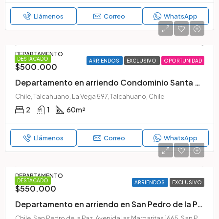
Llámenos
Correo
WhatsApp
DEPARTAMENTO
DESTACADO
ARRIENDOS
EXCLUSIVO
OPORTUNIDAD
$500.000
Departamento en arriendo Condominio Santa Leonor Talcahuano
Chile, Talcahuano, La Vega 597, Talcahuano, Chile
2
1
60
m²
Llámenos
Correo
WhatsApp
DEPARTAMENTO
DESTACADO
ARRIENDOS
EXCLUSIVO
$550.000
Departamento en arriendo en San Pedro de la Paz | 2 dormitorios + 2 estacionamientos | Huertos Familiares
Chile, San Pedro de la Paz, Avenida las Margaritas 1665, San Pedro de la Paz, Chile