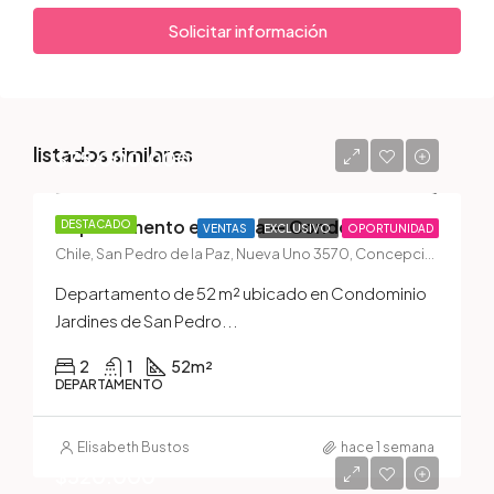
Solicitar información
listados similares
$75.000.000
Departamento en Venta — Condominio Jardines de San Pedro II, San Pedro de la Paz
DESTACADO
VENTAS
EXCLUSIVO
OPORTUNIDAD
Chile, San Pedro de la Paz, Nueva Uno 3570, Concepción, San Pedro de la Paz, Chile
Departamento de 52 m² ubicado en Condominio
Jardines de San Pedro...
2
1
52
m²
DEPARTAMENTO
Elisabeth Bustos
hace 1 semana
$520.000