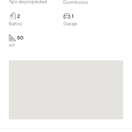
Tipo de propiedad
Dormitorios
2
1
Baños
Garaje
50
m²