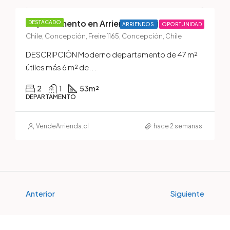
Departamento en Arriendo — Edificio New Center, Pleno Centro de Concepción
DESTACADO
ARRIENDOS
OPORTUNIDAD
Chile, Concepción, Freire 1165, Concepción, Chile
DESCRIPCIÓN Moderno departamento de 47 m²
útiles más 6 m² de...
2
1
53
m²
DEPARTAMENTO
VendeArrienda.cl
hace 2 semanas
Anterior
Siguiente