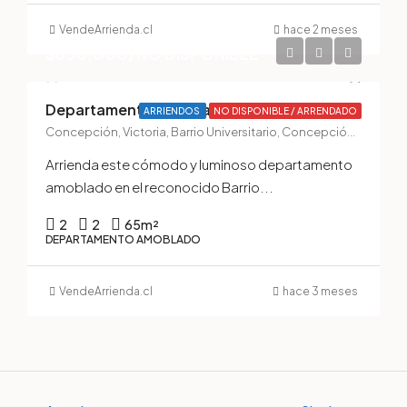
VendeArrienda.cl
hace 2 meses
$650.000/NO DISPONIBLE
Departamento Amoblado en Arriendo – Barrio Universitario, Concepción
ARRIENDOS
NO DISPONIBLE / ARRENDADO
Concepción, Victoria, Barrio Universitario, Concepción, Provincia de Concepción, Región del Biobío, 4070386, Chile
Arrienda este cómodo y luminoso departamento
amoblado en el reconocido Barrio...
2
2
65
m²
DEPARTAMENTO AMOBLADO
VendeArrienda.cl
hace 3 meses