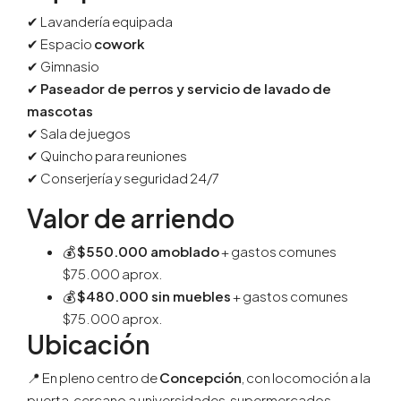
✔ Lavandería equipada
✔ Espacio
cowork
✔ Gimnasio
✔
Paseador de perros y servicio de lavado de
mascotas
✔ Sala de juegos
✔ Quincho para reuniones
✔ Conserjería y seguridad 24/7
Valor de arriendo
💰
$550.000 amoblado
+ gastos comunes
$75.000 aprox.
💰
$480.000 sin muebles
+ gastos comunes
$75.000 aprox.
Ubicación
📍 En pleno centro de
Concepción
, con locomoción a la
puerta, cercano a universidades, supermercados,