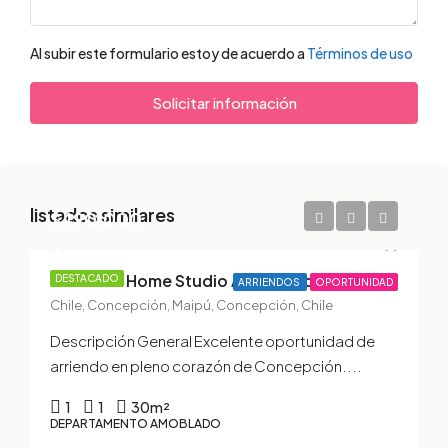
Al subir este formulario estoy de acuerdo a
Términos de uso
Solicitar información
listados similares
$490.000
Moderno Home Studio Amoblado con Gastos Comunes Incluidos | Edificio Atelier, Concepción Centro
DESTACADO
ARRIENDOS
OPORTUNIDAD
Chile, Concepción, Maipú, Concepción, Chile
Descripción General Excelente oportunidad de
arriendo en pleno corazón de Concepción....
1
1
30
m²
DEPARTAMENTO AMOBLADO