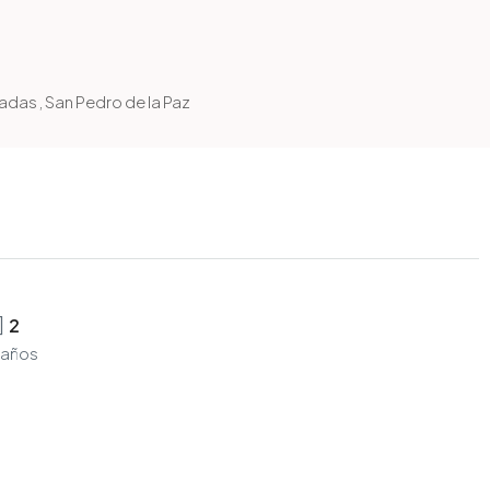
adas , San Pedro de la Paz
2
años