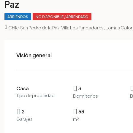
Paz
ARRIENDOS
NO DISPONIBLE / ARRENDADO
Chile, San Pedro de la Paz, Villa Los Fundadores , Lomas Color
Visión general
Casa
3
Tipo de propiedad
Dormitorios
B
2
53
Garajes
m²