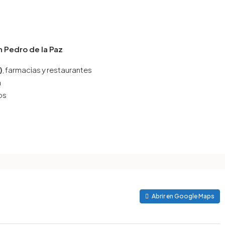
 Pedro de la Paz
)
, farmacias y restaurantes
a
os
Abrir en Google Maps