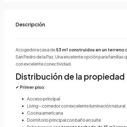
Descripción
Acogedora casa de
53 m² construidos en un terreno 
San Pedro de la Paz. Una excelente opción para familias
con excelente conectividad.
Distribución de la propiedad
✔
Primer piso
:
Acceso principal
Living – comedor con excelente iluminación natural
Cocina americana
Dormitorio principal con baño en suite
Patio trasero con
terraza techada de 15 m² apro