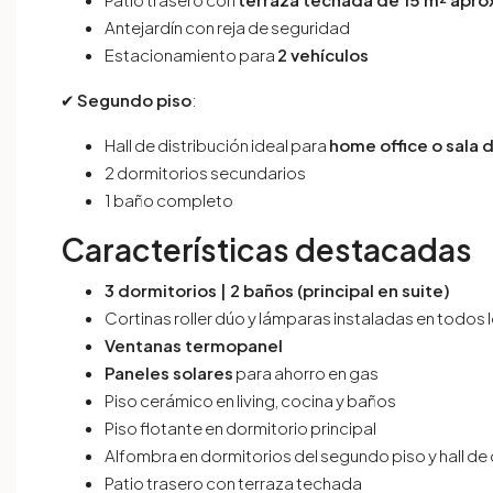
Antejardín con reja de seguridad
Estacionamiento para
2 vehículos
✔
Segundo piso
:
Hall de distribución ideal para
home office o sala 
2 dormitorios secundarios
1 baño completo
Características destacadas
3 dormitorios | 2 baños (principal en suite)
Cortinas roller dúo y lámparas instaladas en todos
Ventanas termopanel
Paneles solares
para ahorro en gas
Piso cerámico en living, cocina y baños
Piso flotante en dormitorio principal
Alfombra en dormitorios del segundo piso y hall de 
Patio trasero con terraza techada