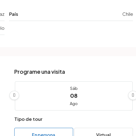
Paz
País
Chile
Bio
Programe una visita
Sáb
08
Ago
Tipo de tour
Dom
09
En persona
Virtual
Ago