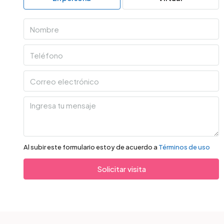
Lun
10
Ago
Mar
11
Ago
Mié
12
Al subir este formulario estoy de acuerdo a
Términos de uso
Ago
Solicitar visita
Jue
13
Ago