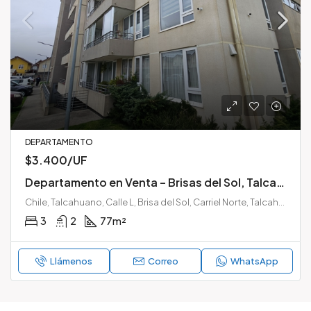
DEPARTAMENTO
$3.400/UF
Departamento en Venta – Brisas del Sol, Talcahuano
Chile, Talcahuano, Calle L, Brisa del Sol, Carriel Norte, Talcahuano, Provincia de Concepción, Región del Biobío, Chile
3
2
77
m²
Llámenos
Correo
WhatsApp