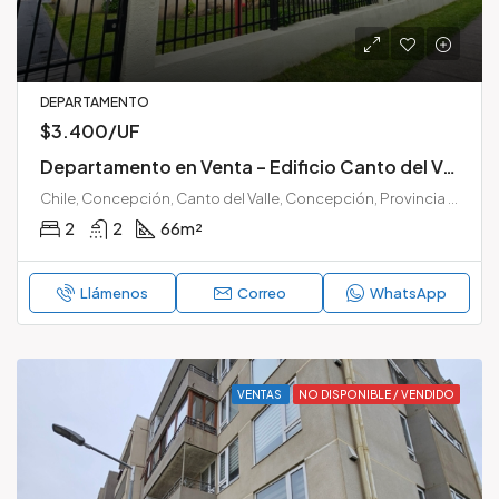
DEPARTAMENTO
$3.400/UF
Departamento en Venta – Edificio Canto del Valle, Lomas de San Sebastián, Concepción
Chile, Concepción, Canto del Valle, Concepción, Provincia de Concepción, Región del Biobío, 4091007, Chile
2
2
66
m²
Llámenos
Correo
WhatsApp
VENTAS
NO DISPONIBLE / VENDIDO