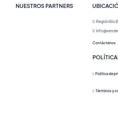
NUESTROS PARTNERS
UBICACI
Región Bio B
info@vendea
Contáctenos
POLÍTICA
Política de p
Términos y c