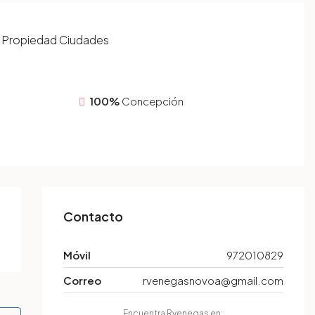
Propiedad
Ciudades
100%
Concepción
Contacto
Móvil
972010829
Correo
rvenegasnovoa@gmail.com
Encuentra Rvenegas en: