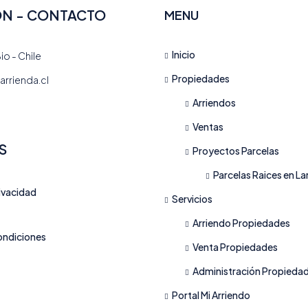
ÓN - CONTACTO
MENU
Inicio
io - Chile
Propiedades
rrienda.cl
Arriendos
Ventas
S
Proyectos Parcelas
Parcelas Raices en La
rivacidad
Servicios
Arriendo Propiedades
ondiciones
Venta Propiedades
Administración Propieda
Portal Mi Arriendo