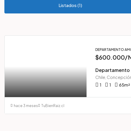
Listados (1)
DEPARTAMENTO A
$600.000/
1
1
65
m²
hace 3 meses
TuBienRaiz.cl