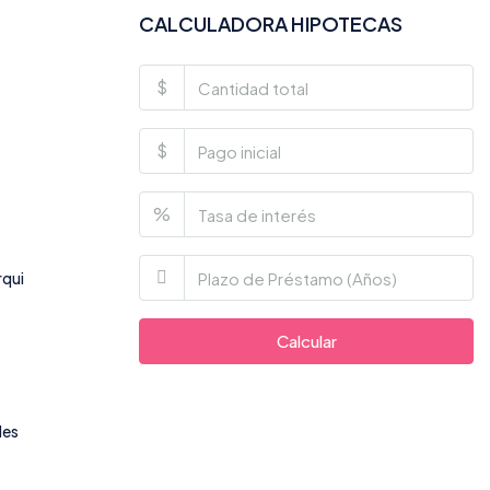
CALCULADORA HIPOTECAS
$
$
%
rqui
Calcular
des