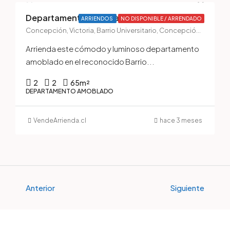
Departamento Amoblado en Arriendo – Barrio Universitario, Concepción
ARRIENDOS
NO DISPONIBLE / ARRENDADO
Concepción, Victoria, Barrio Universitario, Concepción, Provincia de Concepción, Región del Biobío, 4070386, Chile
Arrienda este cómodo y luminoso departamento
amoblado en el reconocido Barrio...
2
2
65
m²
DEPARTAMENTO AMOBLADO
VendeArrienda.cl
hace 3 meses
Anterior
Siguiente