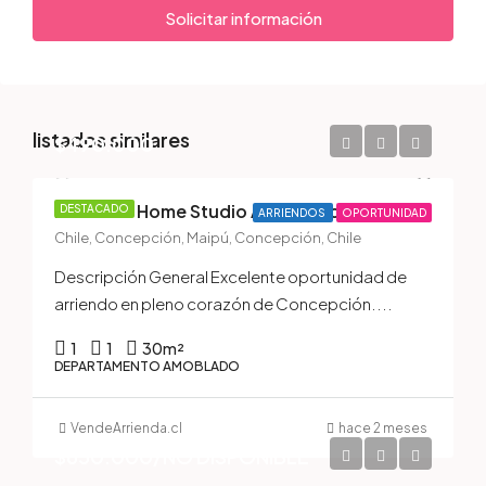
Solicitar información
listados similares
$490.000
Moderno Home Studio Amoblado con Gastos Comunes Incluidos | Edificio Atelier, Concepción Centro
DESTACADO
ARRIENDOS
OPORTUNIDAD
Chile, Concepción, Maipú, Concepción, Chile
Descripción General Excelente oportunidad de
arriendo en pleno corazón de Concepción....
1
1
30
m²
DEPARTAMENTO AMOBLADO
VendeArrienda.cl
hace 2 meses
$650.000/NO DISPONIBLE