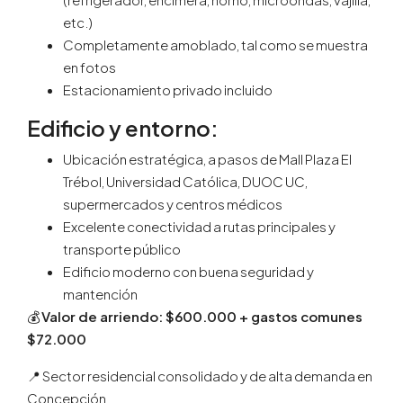
etc.)
Completamente amoblado, tal como se muestra
en fotos
Estacionamiento privado incluido
Edificio y entorno:
Ubicación estratégica, a pasos de Mall Plaza El
Trébol, Universidad Católica, DUOC UC,
supermercados y centros médicos
Excelente conectividad a rutas principales y
transporte público
Edificio moderno con buena seguridad y
mantención
💰
Valor de arriendo: $600.000 + gastos comunes
$72.000
📍 Sector residencial consolidado y de alta demanda en
Concepción.