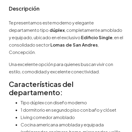
Descripción
Te presentamos este moderno y elegante
departamento tipo
dúplex
, completamente amoblado
y equipado, ubicado en el exclusivo
Edificio Single
, en el
consolidado sector
Lomas de San Andres
,
Concepción.
Una excelente opción para quienes buscan vivir con
estilo, comodidad y excelente conectividad.
Características del
departamento:
Tipo dúplex con diseño moderno
1 dormitorio en segundo piso con baño y clóset
Living comedor amoblado
Cocina americana amoblada y equipada
(refrigerador, encimera, horno, microondas, vajilla,