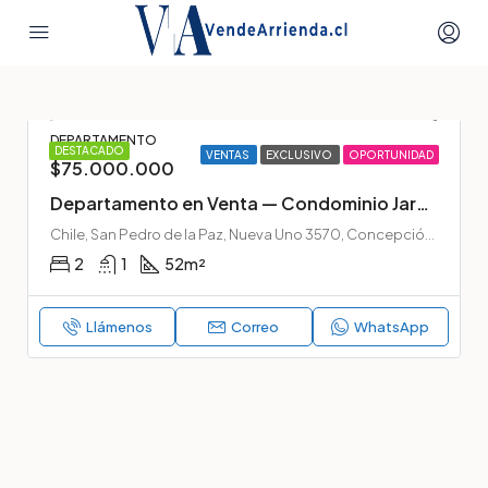
DEPARTAMENTO
DESTACADO
VENTAS
EXCLUSIVO
OPORTUNIDAD
$75.000.000
Departamento en Venta — Condominio Jardines de San Pedro II, San Pedro de la Paz
Chile, San Pedro de la Paz, Nueva Uno 3570, Concepción, San Pedro de la Paz, Chile
2
1
52
m²
Llámenos
Correo
WhatsApp