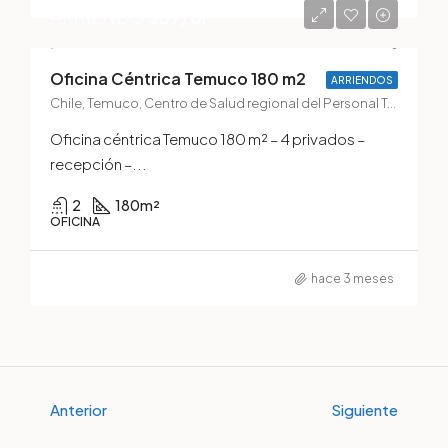
ARRIENDO
$39/UF
Oficina Céntrica Temuco 180 m2
ARRIENDOS
Chile, Temuco, Centro de Salud regional del Personal Temuco, 899, Miraflores, Villa Olímpica, Temuco, Provincia de Cautín, Región de la Araucanía, 4790703, Chile
Oficina céntrica Temuco 180 m² – 4 privados –
recepción –...
2
180
m²
OFICINA
hace 3 meses
Anterior
Siguiente