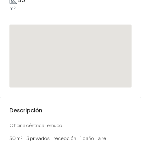
50
m²
Descripción
Oficina céntrica Temuco
50 m² – 3 privados – recepción – 1 baño – aire