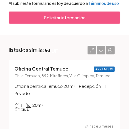
Al subir este formulario estoy de acuerdo a
Términos de uso
Solicitar información
listados similares
ARRIENDO
$7/UF
Oficina Central Temuco
ARRIENDOS
Chile, Temuco, 899, Miraflores, Villa Olímpica, Temuco, Provincia de Cautín, Región de la Araucanía, 4790703, Chile
Oficina centrica Temuco 20 m² – Recepción – 1
Privado –...
1
20
m²
OFICINA
hace 3 meses