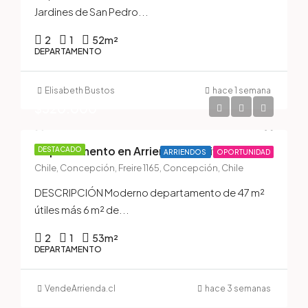
Jardines de San Pedro...
2
1
52
m²
DEPARTAMENTO
Elisabeth Bustos
hace 1 semana
$520.000
Departamento en Arriendo — Edificio New Center, Pleno Centro de Concepción
DESTACADO
ARRIENDOS
OPORTUNIDAD
Chile, Concepción, Freire 1165, Concepción, Chile
DESCRIPCIÓN Moderno departamento de 47 m²
útiles más 6 m² de...
2
1
53
m²
DEPARTAMENTO
VendeArrienda.cl
hace 3 semanas