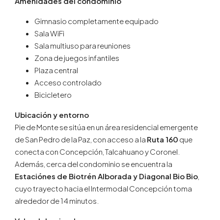
Amenidades del condominio
Gimnasio completamente equipado
Sala WiFi
Sala multiuso para reuniones
Zona de juegos infantiles
Plaza central
Acceso controlado
Bicicletero
Ubicación y entorno
Pie de Monte se sitúa en un área residencial emergente
de San Pedro de la Paz, con acceso a la
Ruta 160
que
conecta con Concepción, Talcahuano y Coronel.
Además, cerca del condominio se encuentra la
Estaciónes de Biotrén Alborada y Diagonal Bio Bio
,
cuyo trayecto hacia el Intermodal Concepción toma
alrededor de 14 minutos.