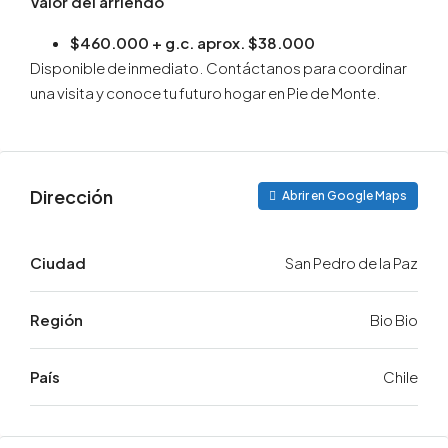
Valor del arriendo
$460.000 + g.c. aprox. $38.000
Disponible de inmediato. Contáctanos para coordinar
una visita y conoce tu futuro hogar en Pie de Monte.
Dirección
Abrir en Google Maps
Ciudad
San Pedro de la Paz
Región
Bio Bio
País
Chile