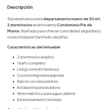
Descripción
Te presentamos este
departamento nuevo de 50 m²,
2 dormitorios
en el moderno
Condominio Pie de
Monte
, diseñado para ofrecer comodidad, seguridad y
conectividad en San Pedro de la Paz.
Características del inmueble
2 dormitorios amplios
1 baño completo
Living comedor luminoso
Cocina integrada equipada
Balcón con vista exterior
Instalación para lavadora
Termo eléctrico para agua caliente
Estacionamiento techado