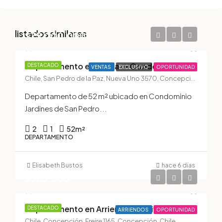
listados similares
$75.000.000
Departamento en Venta — Condominio Jardines de San Pedro II, San Pedro de la Paz
DESTACADO
VENTAS
EXCLUSIVO
OPORTUNIDAD
Chile, San Pedro de la Paz, Nueva Uno 3570, Concepción, San Pedro de la Paz, Chile
Departamento de 52 m² ubicado en Condominio
Jardines de San Pedro...
2
1
52
m²
DEPARTAMENTO
Elisabeth Bustos
hace 6 días
$520.000
Departamento en Arriendo — Edificio New Center, Pleno Centro de Concepción
DESTACADO
ARRIENDOS
OPORTUNIDAD
Chile, Concepción, Freire 1165, Concepción, Chile