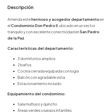
Descripción
Arrienda este
hermoso y acogedor departamento
en
el
Condominio Don Pedro II
, ubicado en un sector
tranquilo y con excelente conectividad en
San Pedro
de la Paz
.
Características del departamento:
3 dormitorios amplios
2 baños
Cocina cerrada equipada con logia
Balcón con agradable vista
Estacionamiento incluido
Equipamiento del condominio:
Sala multiuso y quincho
Áreas verdes y juegos infantiles