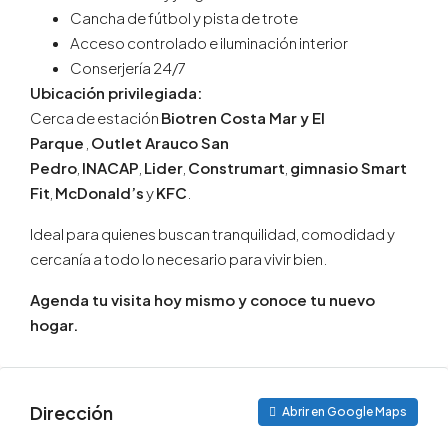
Cancha de fútbol y pista de trote
Acceso controlado e iluminación interior
Conserjería 24/7
Ubicación privilegiada:
Cerca de estación
Biotren Costa Mar y El
Parque
,
Outlet Arauco San
Pedro
,
INACAP
,
Lider
,
Construmart
,
gimnasio Smart
Fit
,
McDonald’s
y
KFC
.
Ideal para quienes buscan tranquilidad, comodidad y
cercanía a todo lo necesario para vivir bien.
Agenda tu visita hoy mismo y conoce tu nuevo
hogar.
Dirección
Abrir en Google Maps