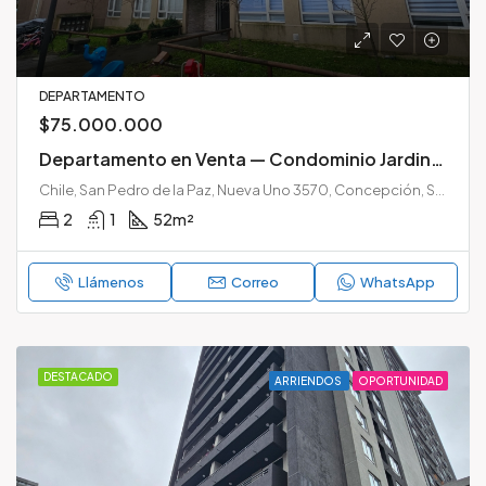
DEPARTAMENTO
$75.000.000
Departamento en Venta — Condominio Jardines de San Pedro II, San Pedro de la Paz
Chile, San Pedro de la Paz, Nueva Uno 3570, Concepción, San Pedro de la Paz, Chile
2
1
52
m²
Llámenos
Correo
WhatsApp
DESTACADO
ARRIENDOS
OPORTUNIDAD