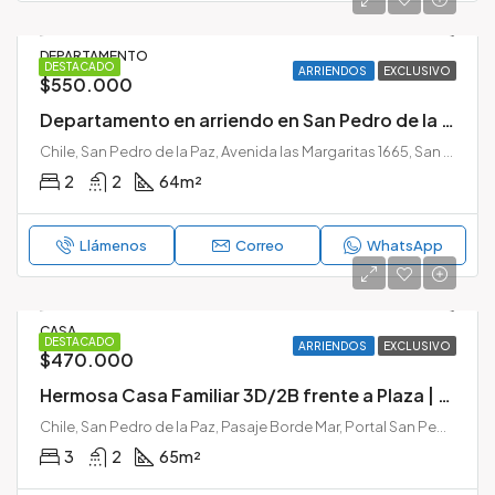
DEPARTAMENTO
DESTACADO
ARRIENDOS
EXCLUSIVO
$550.000
Departamento en arriendo en San Pedro de la Paz | 2 dormitorios + 2 estacionamientos | Huertos Familiares
Chile, San Pedro de la Paz, Avenida las Margaritas 1665, San Pedro de la Paz, Chile
2
2
64
m²
Llámenos
Correo
WhatsApp
CASA
DESTACADO
ARRIENDOS
EXCLUSIVO
$470.000
Hermosa Casa Familiar 3D/2B frente a Plaza | Portal San Pedro, San Pedro de la Paz
Chile, San Pedro de la Paz, Pasaje Borde Mar, Portal San Pedro, San Pedro de la Paz, Provincia de Concepción, Región del Biobío, 4120000, Chile
3
2
65
m²