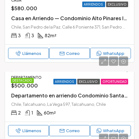
CASA
ARRIENDOS
EXCLUSIVO
$580.000
Casa en Arriendo — Condominio Alto Pinares II, San Pedro de la Paz
Chile, San Pedro de la Paz, Calle 6 Poniente 371, San Pedro de la Paz, Chile
3
3
82
m²
Llámenos
Correo
WhatsApp
DEPARTAMENTO
DESTACADO
ARRIENDOS
EXCLUSIVO
OPORTUNIDAD
$500.000
Departamento en arriendo Condominio Santa Leonor Talcahuano
Chile, Talcahuano, La Vega 597, Talcahuano, Chile
2
1
60
m²
Llámenos
Correo
WhatsApp