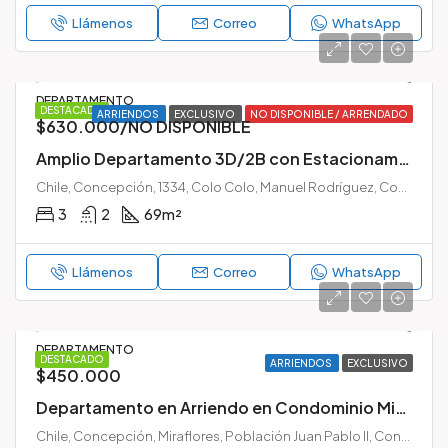
Llámenos
Correo
WhatsApp
DEPARTAMENTO
DESTACADO
ARRIENDOS
EXCLUSIVO
NO DISPONIBLE / ARRENDADO
$630.000/NO DISPONIBLE
Amplio Departamento 3D/2B con Estacionamiento | Edificio Plaza Mayor 3, Concepción
Chile, Concepción, 1334, Colo Colo, Manuel Rodríguez, Concepción, Provincia de Concepción, Región del Biobío, 4030177, Chile
3
2
69
m²
Llámenos
Correo
WhatsApp
DEPARTAMENTO
DESTACADO
ARRIENDOS
EXCLUSIVO
$450.000
Departamento en Arriendo en Condominio Mirador Biobío – Concepción
Chile, Concepción, Miraflores, Población Juan Pablo II, Concepción, Provincia de Concepción, Chile