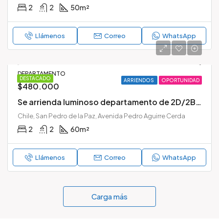
2
2
50
m²
Llámenos
Correo
WhatsApp
DEPARTAMENTO
DESTACADO
ARRIENDOS
OPORTUNIDAD
$480.000
Se arrienda luminoso departamento de 2D/2B en Condominio Parque Millaray, San Pedro de la Paz
Chile, San Pedro de la Paz, Avenida Pedro Aguirre Cerda
2
2
60
m²
Llámenos
Correo
WhatsApp
Carga más