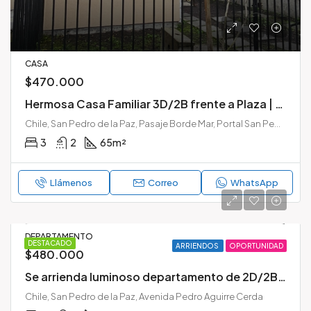
CASA
$470.000
Hermosa Casa Familiar 3D/2B frente a Plaza | Portal San Pedro, San Pedro de la Paz
Chile, San Pedro de la Paz, Pasaje Borde Mar, Portal San Pedro, San Pedro de la Paz, Provincia de Concepción, Región del Biobío, 4120000, Chile
3
2
65
m²
Llámenos
Correo
WhatsApp
DEPARTAMENTO
DESTACADO
ARRIENDOS
OPORTUNIDAD
$480.000
Se arrienda luminoso departamento de 2D/2B en Condominio Parque Millaray, San Pedro de la Paz
Chile, San Pedro de la Paz, Avenida Pedro Aguirre Cerda