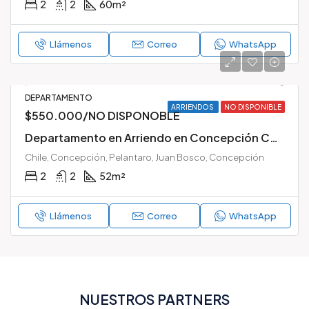
2
2
60
m²
Llámenos
Correo
WhatsApp
DEPARTAMENTO
ARRIENDOS
NO DISPONIBLE
$550.000/NO DISPONOBLE
Departamento en Arriendo en Concepción Centro – Edificio Pelantaro – 2 Dormitorios + 2 Baños con Estacionamiento y Bodega
Chile, Concepción, Pelantaro, Juan Bosco, Concepción
2
2
52
m²
Llámenos
Correo
WhatsApp
NUESTROS PARTNERS