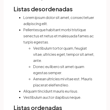
Listas desordenadas
Lorem ipsum dolor sit amet, consectetuer
adipiscing elit.
Pellentesque habitant morbi tristique
senectus et netus et malesuada fames ac
turpis egestas.
Vestibulum tortor quam, feugiat
vitae, ultricies eget, tempor sit amet,
ante.
Donec eu libero sit amet quam
egestas semper.
Aenean ultricies mi vitae est. Mauris
placerat eleifend leo.
Aliquam tincidunt mauris eu risus.
Vestibulum auctor dapibus neque.
Listas ordenadas