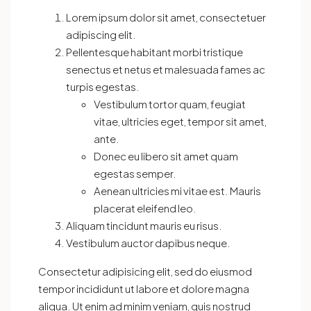
Lorem ipsum dolor sit amet, consectetuer
adipiscing elit.
Pellentesque habitant morbi tristique
senectus et netus et malesuada fames ac
turpis egestas.
Vestibulum tortor quam, feugiat
vitae, ultricies eget, tempor sit amet,
ante.
Donec eu libero sit amet quam
egestas semper.
Aenean ultricies mi vitae est. Mauris
placerat eleifend leo.
Aliquam tincidunt mauris eu risus.
Vestibulum auctor dapibus neque.
Consectetur adipisicing elit, sed do eiusmod
tempor incididunt ut labore et dolore magna
aliqua. Ut enim ad minim veniam, quis nostrud