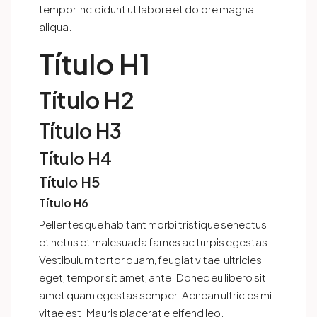
tempor incididunt ut labore et dolore magna
aliqua.
Título H1
Título H2
Título H3
Título H4
Título H5
Título H6
Pellentesque habitant morbi tristique senectus
et netus et malesuada fames ac turpis egestas.
Vestibulum tortor quam, feugiat vitae, ultricies
eget, tempor sit amet, ante. Donec eu libero sit
amet quam egestas semper. Aenean ultricies mi
vitae est. Mauris placerat eleifend leo.