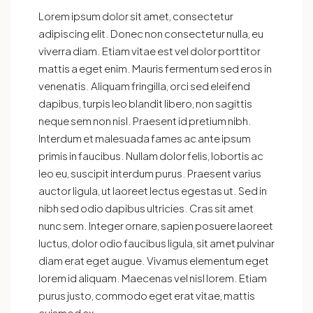
Lorem ipsum dolor sit amet, consectetur
adipiscing elit. Donec non consectetur nulla, eu
viverra diam. Etiam vitae est vel dolor porttitor
mattis a eget enim. Mauris fermentum sed eros in
venenatis. Aliquam fringilla, orci sed eleifend
dapibus, turpis leo blandit libero, non sagittis
neque sem non nisl. Praesent id pretium nibh.
Interdum et malesuada fames ac ante ipsum
primis in faucibus. Nullam dolor felis, lobortis ac
leo eu, suscipit interdum purus. Praesent varius
auctor ligula, ut laoreet lectus egestas ut. Sed in
nibh sed odio dapibus ultricies. Cras sit amet
nunc sem. Integer ornare, sapien posuere laoreet
luctus, dolor odio faucibus ligula, sit amet pulvinar
diam erat eget augue. Vivamus elementum eget
lorem id aliquam. Maecenas vel nisl lorem. Etiam
purus justo, commodo eget erat vitae, mattis
euismod ex.