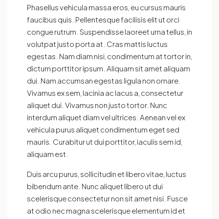
Phasellus vehicula massa eros, eu cursus mauris
faucibus quis. Pellentesque facilisis elit ut orci
congue rutrum. Suspendisse laoreet urna tellus, in
volutpat justo porta at. Cras mattis luctus
egestas. Nam diam nisi, condimentum at tortor in,
dictum porttitor ipsum. Aliquam sit amet aliquam
dui. Nam accumsan egestas ligula non ornare.
Vivamus ex sem, lacinia ac lacus a, consectetur
aliquet dui. Vivamus non justo tortor. Nunc
interdum aliquet diam vel ultrices. Aenean vel ex
vehicula purus aliquet condimentum eget sed
mauris. Curabitur ut dui porttitor, iaculis sem id,
aliquam est.
Duis arcu purus, sollicitudin et libero vitae, luctus
bibendum ante. Nunc aliquet libero ut dui
scelerisque consectetur non sit amet nisi. Fusce
at odio nec magna scelerisque elementum id et