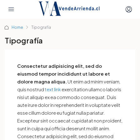
Home
Tipografía
Tipografía
Consectetur adipisicing elit, sed do
eiusmod tempor incididunt ut labore et
dolore magna aliqua.
Ut enim ad minim veniam,
quis nostrud
text link
exercitation ullamco laboris
nisi ut aliquip ex ea commodo consequat. Duis
aute irure dolor in reprehenderit in voluptate velit
esse cillum dolore eu fugiat nulla pariatur.
Excepteur sint occaecat cupidatat non proident,
sunt in culpa qui officia deserunt mollit anim.
Consectetur adipisicing elit, sed do eiusmod